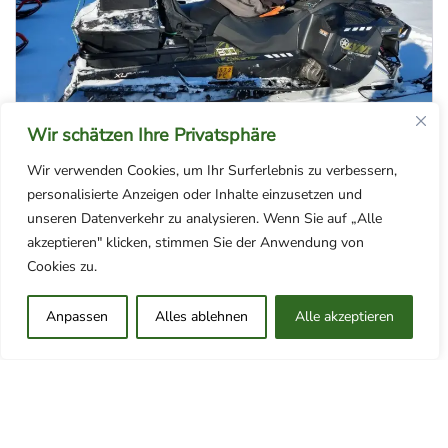
Wir schätzen Ihre Privatsphäre
KJ-Experience
Wir verwenden Cookies, um Ihr Surferlebnis zu verbessern,
personalisierte Anzeigen oder Inhalte einzusetzen und
Das ABC des Schneemobilfahrens (2 Std.)
unseren Datenverkehr zu analysieren. Wenn Sie auf „Alle
– Schneemobilfahren lernen
akzeptieren" klicken, stimmen Sie der Anwendung von
Cookies zu.
Wir machen uns zunächst mit den Sicherheitsregeln
des Schneemobilfahrens, den Bedienelementen
Anpassen
Alles ablehnen
Alle akzeptieren
des Fahrzeugs und der Handhabung vertraut, bevor
wir starten. Während der einstündigen Einheit
lernen wir sicheres Fahren auf den Routen –
darunter Kurvenfahren, Anhalten, Rückwärtsfahren,
Fahren auf schrägem Untergrund – und genießen
anschließend ein warmes Getränk mit Beilage in