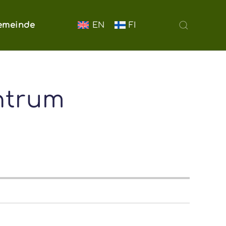
EN
FI
emeinde
ntrum