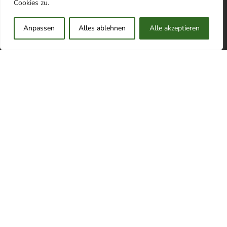
Cookies zu.
info @ visittaivalkoski.fi
Anpassen
Alles ablehnen
Alle akzeptieren
Taivalkosken matkailuyhdistys >