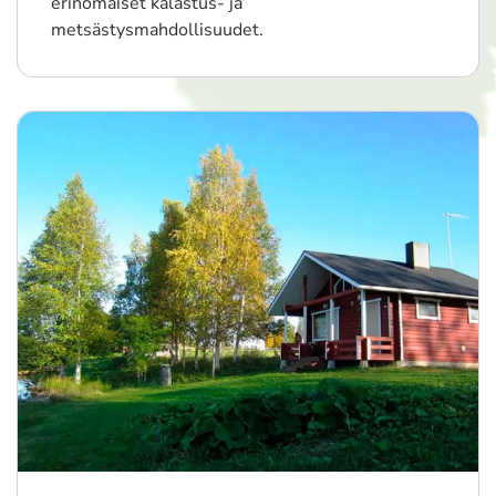
erinomaiset kalastus- ja
metsästysmahdollisuudet.