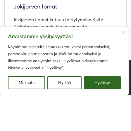
Jokijärven lomat
Jokijärven Lomat kutsuu leiriytymään Kalle
Päätalon maisemiin järven rannalle.
Arvostamme yksityisyyttäsi
Käytämme evästeitä selauskokemuksesi parantamiseksi,
personoitujen mainosten ja sisällön tarjoamiseksi ja
liikenteemme analysoimiseksi. Hyväksyt evästeidemme
käytön klikkaamalla ”Hyväksy”.
Mukauta
Hylkää
Hyväksy
info @ visittaivalkoski.fi
Taivalkosken matkailuyhdistys >