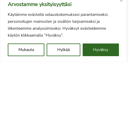
Arvostamme yksityisyyttäsi
Käytämme evästeitä selauskokemuksesi parantamiseksi,
personoitujen mainosten ja sisällön tarjoamiseksi ja
liikenteemme analysoimiseksi. Hyväksyt evästeidemme
käytön klikkaamalla ”Hyväksy”.
Hubila, persoonallista majoitusta Jokijärvellä
Majoitus, Mökki
Mukauta
Hylkää
Hyväksy