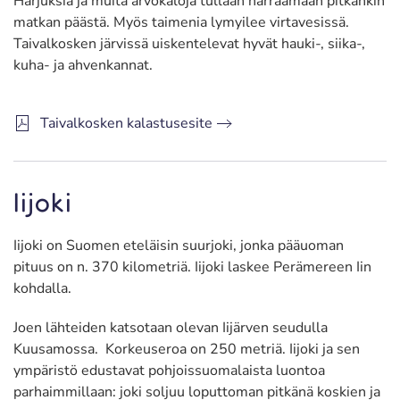
Harjuksia ja muita arvokaloja tullaan narraamaan pitkänkin
matkan päästä. Myös taimenia lymyilee virtavesissä.
Taivalkosken järvissä uiskentelevat hyvät hauki-, siika-,
kuha- ja ahvenkannat.
Taivalkosken kalastusesite
Iijoki
Iijoki on Suomen eteläisin suurjoki, jonka pääuoman
pituus on n. 370 kilometriä. Iijoki laskee Perämereen Iin
kohdalla.
Joen lähteiden katsotaan olevan Iijärven seudulla
Kuusamossa. Korkeuseroa on 250 metriä. Iijoki ja sen
ympäristö edustavat pohjoissuomalaista luontoa
parhaimmillaan: joki soljuu loputtoman pitkänä koskien ja