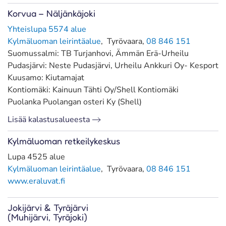
Korvua – Näljänkäjoki
Yhteislupa 5574 alue
Kylmäluoman leirintäalue
, Tyrövaara,
08 846 151
Suomussalmi: TB Turjanhovi, Ämmän Erä-Urheilu
Pudasjärvi: Neste Pudasjärvi, Urheilu Ankkuri Oy- Kesport
Kuusamo: Kiutamajat
Kontiomäki: Kainuun Tähti Oy/Shell Kontiomäki
Puolanka Puolangan osteri Ky (Shell)
Lisää kalastusalueesta
Kylmäluoman retkeilykeskus
Lupa 4525 alue
Kylmäluoman leirintäalue
, Tyrövaara,
08 846 151
www.eraluvat.fi
Jokijärvi & Tyräjärvi
(Muhijärvi, Tyräjoki)