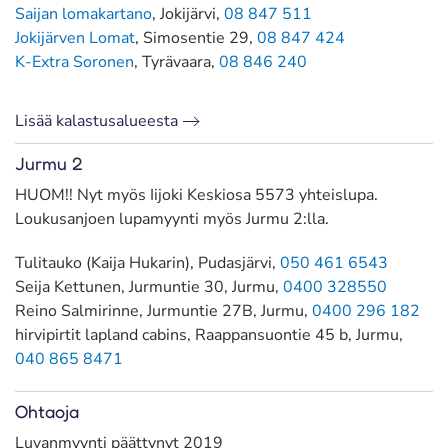
Saijan lomakartano
, Jokijärvi,
08 847 511
Jokijärven Lomat
, Simosentie 29,
08 847 424
K-Extra Soronen
, Tyrävaara,
08 846 240
Lisää kalastusalueesta
Jurmu 2
HUOM!! Nyt myös Iijoki Keskiosa 5573 yhteislupa.
Loukusanjoen lupamyynti myös Jurmu 2:lla.
Tulitauko (Kaija Hukarin), Pudasjärvi,
050 461 6543
Seija Kettunen, Jurmuntie 30, Jurmu,
0400 328550
Reino Salmirinne, Jurmuntie 27B, Jurmu,
0400 296 182
hirvipirtit lapland cabins, Raappansuontie 45 b, Jurmu,
040 865 8471
Ohtaoja
Luvanmyynti päättynyt 2019