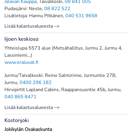
Jalavan Kauppa
, Taivalkoski,
08 841 005
Pudasjärvi: Neste,
08 822 522
Lisätietoja: Hannu Pitkänen,
040 531 9658
Lisää kalastusalueesta
Iijoen keskiosa
Yhteislupa 5573 alue (Metsähallitus, Jurmu 2, Jurmu 4,
Lassiniemi…)
www.eraluvat.fi
Jurmu/Taivalkoski: Reino Salmirinne, Jurmuntie 27B,
Jurmu,
0400 296 182
Hirvipirtit Lapland Cabins, Raappansuontie 45b, Jurmu,
040 865 8471
Lisää kalastusalueesta
Kostonjoki
Jokikylän Osakaskunta