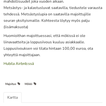
mahdollisuudet joka vuoden aikaan.
Metsästys- ja kalastusluvat saatavilla, tiedustele varausta
tehdessä. Metsästyslupia on saatavilla majoittujille
seuran yksityismaille. Kohteesta löytyy myös palju
(lisämaksusta)
Huomioithan majoittuessasi, että mökissä ei ole
liinavaatteita ja loppusiivous kuuluu asiakkaalle.
Loppusiivouksen voi tilata hintaan 100,00 euroa, ota
yhteyttä majoittajaan.
Hubila Airbnb:ssä
Majoitus
Mökki
Kartta