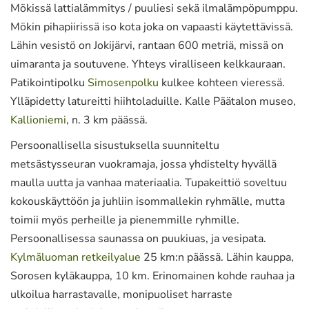
Mökissä lattialämmitys / puuliesi sekä ilmalämpöpumppu.
Mökin pihapiirissä iso kota joka on vapaasti käytettävissä.
Lähin vesistö on Jokijärvi, rantaan 600 metriä, missä on
uimaranta ja soutuvene. Yhteys viralliseen kelkkauraan.
Patikointipolku
Simosenpolku
kulkee kohteen vieressä.
Ylläpidetty latureitti hiihtoladuille. Kalle Päätalon museo,
Kallioniemi
, n. 3 km päässä.
Persoonallisella sisustuksella suunniteltu
metsästysseuran vuokramaja, jossa yhdistelty hyvällä
maulla uutta ja vanhaa materiaalia. Tupakeittiö soveltuu
kokouskäyttöön ja juhliin isommallekin ryhmälle, mutta
toimii myös perheille ja pienemmille ryhmille.
Persoonallisessa saunassa on puukiuas, ja vesipata.
Kylmäluoman retkeilyalue
25 km:n päässä. Lähin kauppa,
Sorosen kyläkauppa, 10 km. Erinomainen kohde rauhaa ja
ulkoilua harrastavalle, monipuoliset harraste