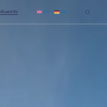
EN
DE
Alueinfo