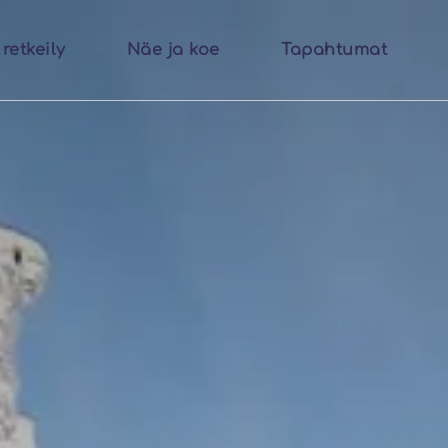
retkeily
Näe ja koe
Tapahtumat