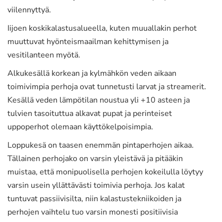
viilennyttyä.
Iijoen koskikalastusalueella, kuten muuallakin perhot
muuttuvat hyönteismaailman kehittymisen ja
vesitilanteen myötä.
Alkukesällä korkean ja kylmähkön veden aikaan
toimivimpia perhoja ovat tunnetusti larvat ja streamerit.
Kesällä veden lämpötilan noustua yli +10 asteen ja
tulvien tasoituttua alkavat pupat ja perinteiset
uppoperhot olemaan käyttökelpoisimpia.
Loppukesä on taasen enemmän pintaperhojen aikaa.
Tällainen perhojako on varsin yleistävä ja pitääkin
muistaa, että monipuolisella perhojen kokeilulla löytyy
varsin usein yllättävästi toimivia perhoja. Jos kalat
tuntuvat passiivisilta, niin kalastustekniikoiden ja
perhojen vaihtelu tuo varsin monesti positiivisia