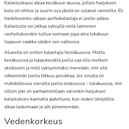
Kalastuskausi alkaa kesäkuun alussa, jolloin harjuksen
kutu on ohitse ja suurin osa jäistä on sulanut rannoilta. Eli
hankikorento-aikaan perhokalastaja ei joelle pääse.
Kalastusta voi jatkaa syksyllä vielä taimenen
rauhoituksenkin tultua voimaan jopa aina lokakuun
loppuun saakka säiden sen salliessa.
Alueella on eniten kalastajia heinäkuussa. Mutta
kesäkuussa ja loppukesällä joella saa olla melkein
yksikseen ja mitä syksymmäksi mennään, niin sitä
vähemmän joella liikkuu porukkaa. Jos sinulla on
mahdollisuus vierailla joella elokuussa – lokakuussa, niin
silloin joki on parhaimmillaan varsinkin harjuksen
kalastuksen kannalta ajateltuna, kun veden lämpötila
alkaa laskemaan ja yöt pimenemään.
Vedenkorkeus