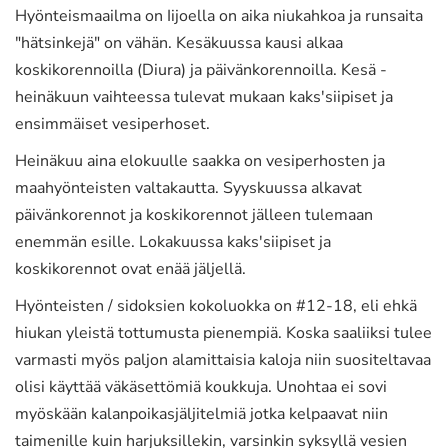
Hyönteismaailma on Iijoella on aika niukahkoa ja runsaita
"hätsinkejä" on vähän. Kesäkuussa kausi alkaa
koskikorennoilla (Diura) ja päivänkorennoilla. Kesä -
heinäkuun vaihteessa tulevat mukaan kaks'siipiset ja
ensimmäiset vesiperhoset.
Heinäkuu aina elokuulle saakka on vesiperhosten ja
maahyönteisten valtakautta. Syyskuussa alkavat
päivänkorennot ja koskikorennot jälleen tulemaan
enemmän esille. Lokakuussa kaks'siipiset ja
koskikorennot ovat enää jäljellä.
Hyönteisten / sidoksien kokoluokka on #12-18, eli ehkä
hiukan yleistä tottumusta pienempiä. Koska saaliiksi tulee
varmasti myös paljon alamittaisia kaloja niin suositeltavaa
olisi käyttää väkäsettömiä koukkuja. Unohtaa ei sovi
myöskään kalanpoikasjäljitelmiä jotka kelpaavat niin
taimenille kuin harjuksillekin, varsinkin syksyllä vesien