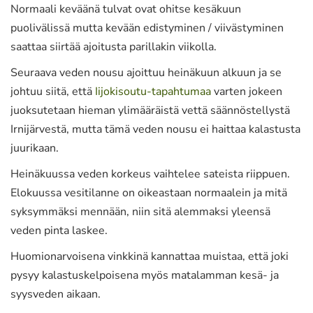
Normaali keväänä tulvat ovat ohitse kesäkuun
puolivälissä mutta kevään edistyminen / viivästyminen
saattaa siirtää ajoitusta parillakin viikolla.
Seuraava veden nousu ajoittuu heinäkuun alkuun ja se
johtuu siitä, että
Iijokisoutu-tapahtumaa
varten jokeen
juoksutetaan hieman ylimääräistä vettä säännöstellystä
Irnijärvestä, mutta tämä veden nousu ei haittaa kalastusta
juurikaan.
Heinäkuussa veden korkeus vaihtelee sateista riippuen.
Elokuussa vesitilanne on oikeastaan normaalein ja mitä
syksymmäksi mennään, niin sitä alemmaksi yleensä
veden pinta laskee.
Huomionarvoisena vinkkinä kannattaa muistaa, että joki
pysyy kalastuskelpoisena myös matalamman kesä- ja
syysveden aikaan.