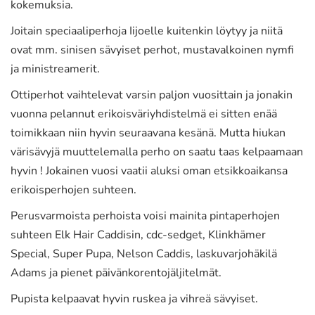
kokemuksia.
Joitain speciaaliperhoja Iijoelle kuitenkin löytyy ja niitä
ovat mm. sinisen sävyiset perhot, mustavalkoinen nymfi
ja ministreamerit.
Ottiperhot vaihtelevat varsin paljon vuosittain ja jonakin
vuonna pelannut erikoisväriyhdistelmä ei sitten enää
toimikkaan niin hyvin seuraavana kesänä. Mutta hiukan
värisävyjä muuttelemalla perho on saatu taas kelpaamaan
hyvin ! Jokainen vuosi vaatii aluksi oman etsikkoaikansa
erikoisperhojen suhteen.
Perusvarmoista perhoista voisi mainita pintaperhojen
suhteen Elk Hair Caddisin, cdc-sedget, Klinkhämer
Special, Super Pupa, Nelson Caddis, laskuvarjohäkilä
Adams ja pienet päivänkorentojäljitelmät.
Pupista kelpaavat hyvin ruskea ja vihreä sävyiset.