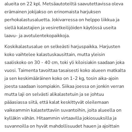
alueita on 22 kpl. Metsäautoteiltä saavutettavissa oleva
erämainen jokijakso on erinomaista harjuksen
perhokalastusaluetta. Jokivarressa on helppo liikkua ja
siellä kalastajien ja vesiretkeilijöiden käytössä useita
laavu- ja avotulentekopaikkoja.
Koskikalastusalue on selkeästi harjuspaikka. Harjusten
koko vaihtelee kalastuskausittain, mutta yleisin
saaliskoko on 30 - 40 cm, toki yli kiloisiakin saadaan joka
vuosi. Taimenta tavoittaa tasaisesti koko alueen matkalta
ja sen keskimääräinen koko on 1-2 kg, tosin aika-ajoin
joesta saadaan isompiakin. Siikaa joessa on jonkin verran
mutta laji on selvästi alikalastetuin ja se johtuu
pääasiassa siitä, että kalat keskittyvät oleilemaan
vaikeammin kalastettaviin suvantoihin, joita alueella on
kylläkin vähän. Hitaammin virtaavilla jokiosuuksilla ja
suvannoilla on hyvät mahdollisuudet hauen ja ajoittain