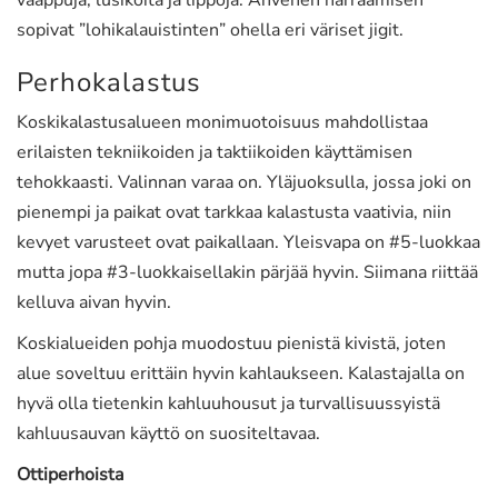
vaappuja, lusikoita ja lippoja. Ahvenen narraamisen
sopivat ”lohikalauistinten” ohella eri väriset jigit.
Perhokalastus
Koskikalastusalueen monimuotoisuus mahdollistaa
erilaisten tekniikoiden ja taktiikoiden käyttämisen
tehokkaasti. Valinnan varaa on. Yläjuoksulla, jossa joki on
pienempi ja paikat ovat tarkkaa kalastusta vaativia, niin
kevyet varusteet ovat paikallaan. Yleisvapa on #5-luokkaa
mutta jopa #3-luokkaisellakin pärjää hyvin. Siimana riittää
kelluva aivan hyvin.
Koskialueiden pohja muodostuu pienistä kivistä, joten
alue soveltuu erittäin hyvin kahlaukseen. Kalastajalla on
hyvä olla tietenkin kahluuhousut ja turvallisuussyistä
kahluusauvan käyttö on suositeltavaa.
Ottiperhoista