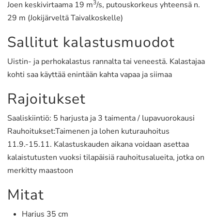
3
Joen keskivirtaama 19 m
/s, putouskorkeus yhteensä n.
29 m (Jokijärveltä Taivalkoskelle)
Sallitut kalastusmuodot
Uistin- ja perhokalastus rannalta tai veneestä. Kalastajaa
kohti saa käyttää enintään kahta vapaa ja siimaa
Rajoitukset
Saaliskiintiö: 5 harjusta ja 3 taimenta / lupavuorokausi
Rauhoitukset:Taimenen ja lohen kuturauhoitus
11.9.-15.11. Kalastuskauden aikana voidaan asettaa
kalaistutusten vuoksi tilapäisiä rauhoitusalueita, jotka on
merkitty maastoon
Mitat
Harjus 35 cm