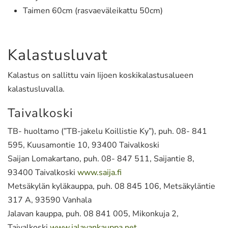
Taimen 60cm (rasvaeväleikattu 50cm)
Kalastusluvat
Kalastus on sallittu vain Iijoen koskikalastusalueen
kalastusluvalla.
Taivalkoski
TB- huoltamo (”TB-jakelu Koillistie Ky”), puh. 08- 841
595, Kuusamontie 10, 93400 Taivalkoski
Saijan Lomakartano, puh. 08- 847 511, Saijantie 8,
93400 Taivalkoski
www.saija.fi
Metsäkylän kyläkauppa, puh. 08 845 106, Metsäkyläntie
317 A, 93590 Vanhala
Jalavan kauppa, puh. 08 841 005, Mikonkuja 2,
Taivalkoski
www.jalavankauppa.net