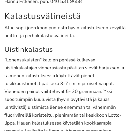
Hannu Pitkänen, puh. 040 531 9658
Kalastusvälineistä
Alue sopii joen koon puolesta hyvin kalastukseen kevyillä
heitto- ja perhokalastusvälineillä.
Uistinkalastus
”Lohensukuisten” kalojen perässä kulkevan
uistinkalastajan vieherasiasta päätilan vievät harjuksen ja
taimenen kalastuksessa käytettävät pienet
lusikkauistimet, lipat sekä 3-7 cm: n pituiset vaaput.
Vieheiden painot vaihtelevat 5- 20 grammaan. Yksi
suosituimpiin kuuluvista (hyvin pyytävistä ja kauas
lentävistä) uistimista lienee enemmän tai vähemmän
fluoriväreillä koristeltu, pienimmän tai keskikoon Lotto-
lippa. Hauen kalastuksessa käytetään kookkaampia