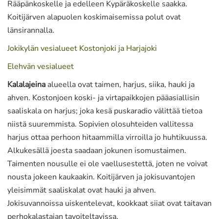
Rääpänkoskelle ja edelleen Kypäräkoskelle saakka.
Koitijärven alapuolen koskimaisemissa polut ovat
länsirannalla.
Jokikylän vesialueet Kostonjoki ja Harjajoki
Elehvän vesialueet
Kalalajeina
alueella ovat taimen, harjus, siika, hauki ja
ahven. Kostonjoen koski- ja virtapaikkojen pääasiallisin
saaliskala on harjus; joka kesä puskaradio välittää tietoa
niistä suuremmista. Sopivien olosuhteiden vallitessa
harjus ottaa perhoon hitaammilla virroilla jo huhtikuussa.
Alkukesällä joesta saadaan jokunen isomustaimen.
Taimenten nousulle ei ole vaellusestettä, joten ne voivat
nousta jokeen kaukaakin. Koitijärven ja jokisuvantojen
yleisimmät saaliskalat ovat hauki ja ahven.
Jokisuvannoissa uiskentelevat, kookkaat siiat ovat taitavan
perhokalastajan tavoiteltavissa.