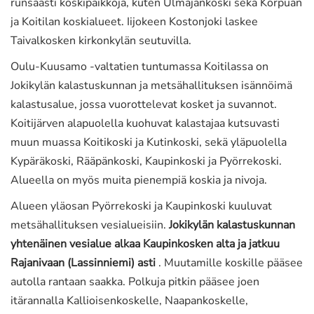
runsaasti koskipaikkoja, kuten Ulmajankoski sekä Korpuan
ja Koitilan koskialueet. Iijokeen Kostonjoki laskee
Taivalkosken kirkonkylän seutuvilla.
Oulu-Kuusamo -valtatien tuntumassa Koitilassa on
Jokikylän kalastuskunnan ja metsähallituksen isännöimä
kalastusalue, jossa vuorottelevat kosket ja suvannot.
Koitijärven alapuolella kuohuvat kalastajaa kutsuvasti
muun muassa Koitikoski ja Kutinkoski, sekä yläpuolella
Kypäräkoski, Rääpänkoski, Kaupinkoski ja Pyörrekoski.
Alueella on myös muita pienempiä koskia ja nivoja.
Alueen yläosan Pyörrekoski ja Kaupinkoski kuuluvat
metsähallituksen vesialueisiin.
Jokikylän kalastuskunnan
yhtenäinen vesialue alkaa Kaupinkosken alta ja jatkuu
Rajanivaan (Lassinniemi) asti
. Muutamille koskille pääsee
autolla rantaan saakka. Polkuja pitkin pääsee joen
itärannalla Kallioisenkoskelle, Naapankoskelle,