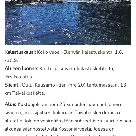
Kalastuskausi:
Koko vuosi (
Elehvän kalastuskunta
: 1.6.
-30.9.)
Alueen luonne:
Koski- ja suvantokalastuskohteita,
järvikalastus.
Sijainti:
Oulu-Kuusamo -tien (nro 20) tuntumassa, n. 13
km Taivalkoskelta.
Alue:
Kostonjoki on noin 25 km pitkä Iijoen pohjoinen
sivujoki, joka sijaitsee kokonaan Taivalkosken kunnan
alueella. Joki on vesimäärältään suhteellisen suuri. Se saa
alkunsa säännöstellystä Kostonjärvestä. Joessa on