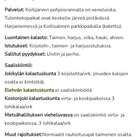
Palvelut:
Koitijärven pohjoisrannalla on veneluiska.
Tulentekopaikat ovat keskelle järveä pistävässä
Harjaniemessä ja Koitisalmen parkkipaikalla (katettu).
Luontainen kalasto:
Taimen, harjus, siika, hauki, ahven.
Istutukset:
Kirjolohi-, taimen- ja harjusistutuksia.
Sallitut pyydykset:
Uistin ja perho.
Saaliskiintiö:
Jokikylän kalastuskunta
3 kirjolohta/vrk. (muiden kalojen
osalta ei kiintiötä).
Elehvän kalastuskunta
ei saaliskiintiöitä
Kostonjoki kalastuskunta
virta- ja koskipaikoissa 3
lohikalaa/vrk
Metsähallituksen vieheluvassa
on saaliskiintiö virta- ja
koskipaikoissa, 3 lohikalaa/vrk
Muut rajoitukset:
Normaalit rauhoitusajat taimenen osalta.