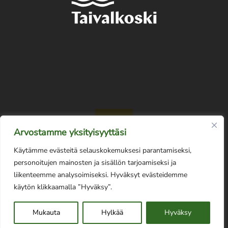
Arvostamme yksityisyyttäsi
Käytämme evästeitä selauskokemuksesi parantamiseksi,
personoitujen mainosten ja sisällön tarjoamiseksi ja
liikenteemme analysoimiseksi. Hyväksyt evästeidemme
Tietosuojaseloste
käytön klikkaamalla ”Hyväksy”.
Mukauta
Hylkää
Hyväksy