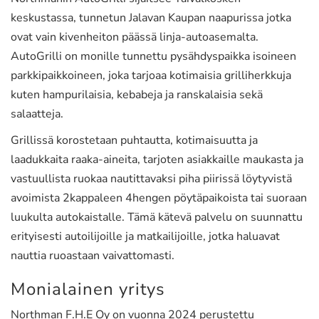
keskustassa, tunnetun Jalavan Kaupan naapurissa jotka
ovat vain kivenheiton päässä linja-autoasemalta.
AutoGrilli on monille tunnettu pysähdyspaikka isoineen
parkkipaikkoineen, joka tarjoaa kotimaisia grilliherkkuja
kuten hampurilaisia, kebabeja ja ranskalaisia sekä
salaatteja.
Grillissä korostetaan puhtautta, kotimaisuutta ja
laadukkaita raaka-aineita, tarjoten asiakkaille maukasta ja
vastuullista ruokaa nautittavaksi piha piirissä löytyvistä
avoimista 2kappaleen 4hengen pöytäpaikoista tai suoraan
luukulta autokaistalle. Tämä kätevä palvelu on suunnattu
erityisesti autoilijoille ja matkailijoille, jotka haluavat
nauttia ruoastaan vaivattomasti.
Monialainen yritys
Northman F.H.E Oy on vuonna 2024 perustettu