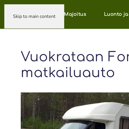
Majoitus
Luonto ja 
Skip to main content
Vuokrataan For
matkailuauto