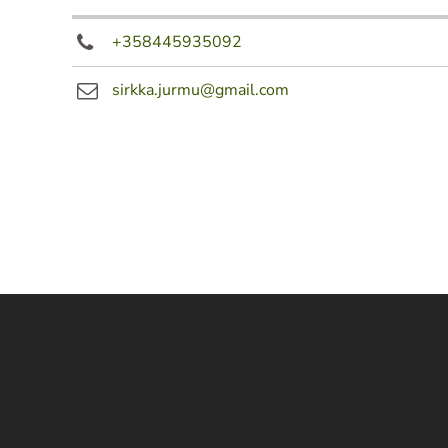
+358445935092
sirkka.jurmu@gmail.com