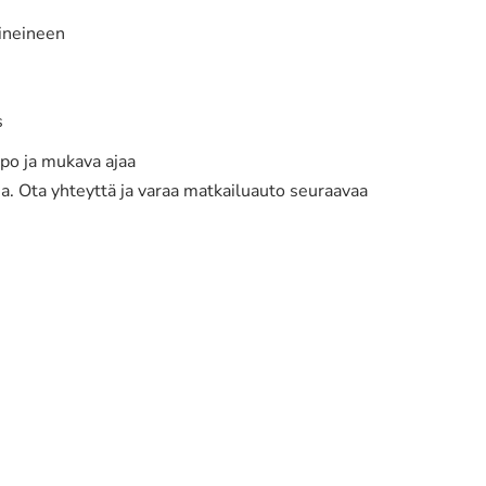
lineineen
s
ppo ja mukava ajaa
uja. Ota yhteyttä ja varaa matkailuauto seuraavaa