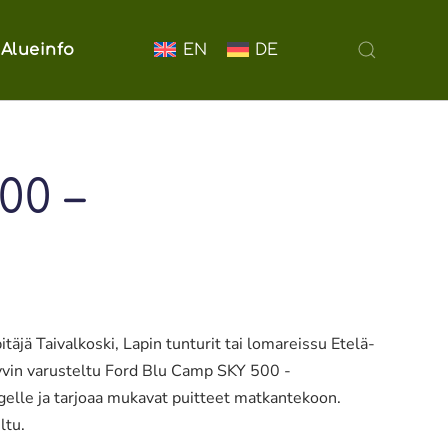
EN
DE
Alueinfo
00 –
täjä Taivalkoski, Lapin tunturit tai lomareissu Etelä-
yvin varusteltu Ford Blu Camp SKY 500 -
ngelle ja tarjoaa mukavat puitteet matkantekoon.
ltu.