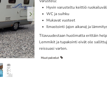
Varustelu:
Hyvin varusteltu keittiö ruokailuvä
WC ja suihku
Mukavat vuoteet
Ilmastointi (ajon aikana) ja lämmity
Tilavuudestaan huolimatta erittäin hel
Lemmikit ja tupakointi eivät ole sallitt
reissuasi varten.
Muut palvelut