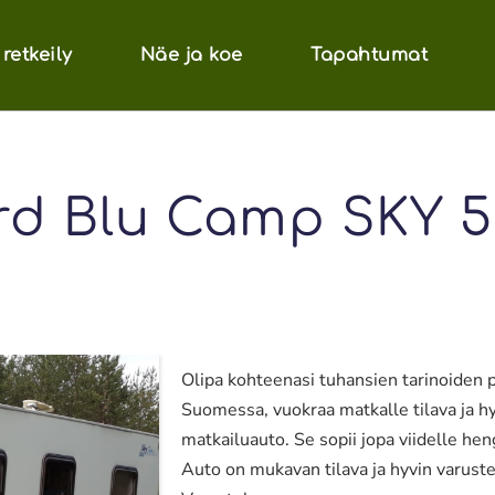
retkeily
Näe ja koe
Tapahtumat
d Blu Camp SKY 5
Olipa kohteenasi tuhansien tarinoiden pi
Suomessa, vuokraa matkalle tilava ja h
matkailuauto. Se sopii jopa viidelle he
Auto on mukavan tilava ja hyvin varuste